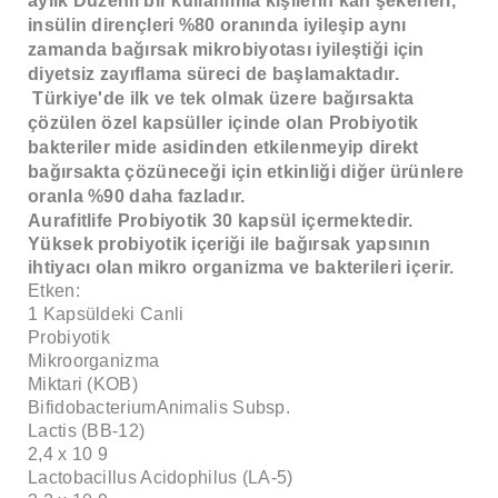
aylık Düzenli bir kullanımla kişilerin kan şekerleri,
insülin dirençleri %80 oranında iyileşip aynı
zamanda bağırsak mikrobiyotası iyileştiği için
diyetsiz zayıflama süreci de başlamaktadır.
Türkiye'de ilk ve tek olmak üzere bağırsakta
çözülen özel kapsüller içinde olan Probiyotik
bakteriler mide asidinden etkilenmeyip direkt
bağırsakta çözüneceği için etkinliği diğer ürünlere
oranla %90 daha fazladır.
Aurafitlife Probiyotik 30 kapsül içermektedir.
Yüksek probiyotik içeriği ile bağırsak yapsının
ihtiyacı olan mikro organizma ve bakterileri içerir.
Etken:
1 Kapsüldeki Canli
Probiyotik
Mikroorganizma
Miktari (KOB)
BifidobacteriumAnimalis Subsp.
Lactis (BB-12)
2,4 x 10 9
Lactobacillus Acidophilus (LA-5)