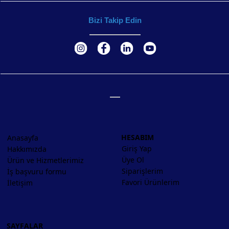
Bizi Takip Edin
HESABIM
Anasayfa
Giriş Yap
Hakkımızda
Üye Ol
Ürün ve Hizmetlerimiz
Siparişlerim
İş başvuru formu
Favori Ürünlerim
İletişim
SAYFALAR