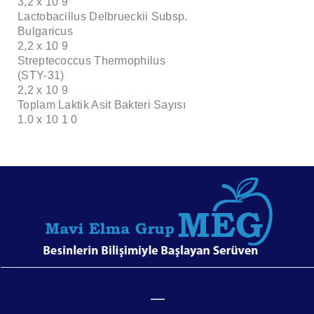
3,2 x 10 9
Lactobacillus Delbrueckii Subsp.
Bulgaricus
2,2 x 10 9
Streptecoccus Thermophilus
(STY-31)
2,2 x 10 9
Toplam Laktik Asit Bakteri Sayısı
1.0 x 10 1 0