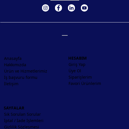
HESABIM
Anasayfa
Giriş Yap
Hakkımızda
Üye Ol
Ürün ve Hizmetlerimiz
Siparişlerim
İş başvuru formu
Favori Ürünlerim
İletişim
SAYFALAR
Sık Sorulan Sorular
İptal / İade İşlemleri
Gizlilik Sözleşmesi