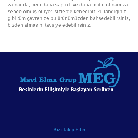
zamanda, hem daha sağlıklı ve daha mutlu olmamıza
sebeb olmuş oluyor. sizlerde kenediniz kullandığınız
gibi tüm çevrenize bu ürünümüzden bahsedebilirsiniz,
bizden almasını tavsiye edebilirsiniz.
Bizi Takip Edin