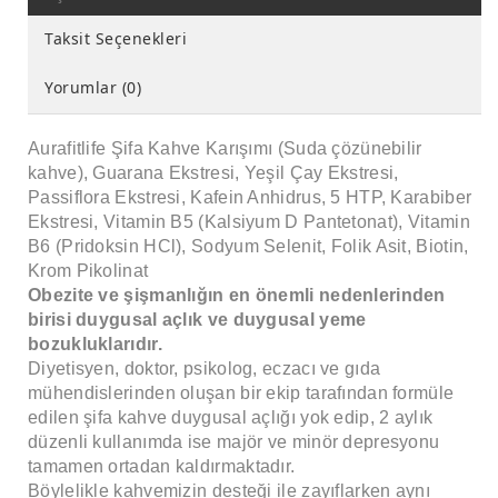
Taksit Seçenekleri
Yorumlar (0)
Aurafitlife Şifa Kahve Karışımı (Suda çözünebilir
kahve), Guarana Ekstresi, Yeşil Çay Ekstresi,
Passiflora Ekstresi, Kafein Anhidrus, 5 HTP, Karabiber
Ekstresi, Vitamin B5 (Kalsiyum D Pantetonat), Vitamin
B6 (Pridoksin HCl), Sodyum Selenit, Folik Asit, Biotin,
Krom Pikolinat
Obezite ve şişmanlığın en önemli nedenlerinden
birisi duygusal açlık ve duygusal yeme
bozukluklarıdır.
Diyetisyen, doktor, psikolog, eczacı ve gıda
mühendislerinden oluşan bir ekip tarafından formüle
edilen şifa kahve duygusal açlığı yok edip, 2 aylık
düzenli kullanımda ise majör ve minör depresyonu
tamamen ortadan kaldırmaktadır.
Böylelikle kahvemizin desteği ile zayıflarken aynı