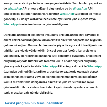
sunup önererek doya halinde danışa gönderilebilir. Tüm bunları yaparken
de
WhatsApp
API entegre düzeni oluşturuldu ve bu
WhatsApp
API
entegresi ile beraber danışanlara sınırsız
WhatsApp
üzerinden de mesaj
gönderip, ek dosya olarak ve beslenme öyküsünü yine e-posta veya
WhatsApp
üzerinden danışana gönderebiliyoruz.
Danışana anketteki beslenme öyküsünü anlatan, anket linki paylaşıp o
anket linkini doldurduğunda kullanıcımızın direkt kendi portalına bilgilerin
gelmesini sağlar. Danışanlar kısmında şöyle bir ayrıcalıklı özelliğimiz var
tahlilleri arşivleyip yüklenebilir, öncesi sonrası fotoğraflar arşivleyip
yüklenebilir, beraberinde danışana özel beslenme öyküsünü anketinkini
oluşturup arşivde tutabilir öte taraftan vücut analiz bilgisini oluşturup,
yine arşivde kayıtta tutabilir.
WhatsApp
API entegre düzeni ile
WhatsApp
üzerinden belirlediğimiz tarihler arasında ve saatlerde otomatik olarak
arka planda hatırlatma veya beslenme planlamasını ya da istediğimiz
komut düzenlerinde danışanlara sınırsız sayıda ve sürekli mesajlar
gönderebilir. Hatta sistem üzerinden kayıtlı olan danışanlara otomatik
toplu mesajlar dahi gönderebilirsiniz.
D-asist programının temel özellikleri: