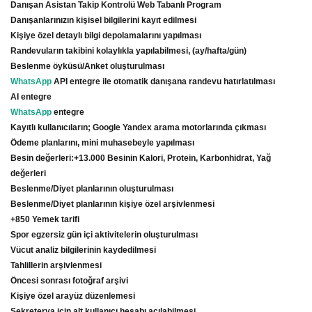
Danışan Asistan Takip Kontrolü Web Tabanlı Program
Danışanlarınızın kişisel bilgilerini kayıt edilmesi
Kişiye özel detaylı bilgi depolamalarını yapılması
Randevuların takibini kolaylıkla yapılabilmesi, (ay/hafta/gün)
Beslenme öyküsü/Anket oluşturulması
WhatsApp
API entegre ile otomatik danışana randevu hatırlatılması
AI entegre
WhatsApp
entegre
Kayıtlı kullanıcıların; Google Yandex arama motorlarında çıkması
Ödeme planlarını, mini muhasebeyle yapılması
Besin değerleri:+13.000 Besinin Kalori, Protein, Karbonhidrat, Yağ
değerleri
Beslenme/Diyet planlarının oluşturulması
Beslenme/Diyet planlarının kişiye özel arşivlenmesi
+850 Yemek tarifi
Spor egzersiz gün içi aktivitelerin oluşturulması
Vücut analiz bilgilerinin kaydedilmesi
Tahlillerin arşivlenmesi
Öncesi sonrası fotoğraf arşivi
Kişiye özel arayüz düzenlemesi
Sekreterya için alt kullanıcı hesabı açılabilmesi