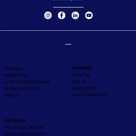
HESABIM
Anasayfa
Giriş Yap
Hakkımızda
Üye Ol
Ürün ve Hizmetlerimiz
Siparişlerim
İş başvuru formu
Favori Ürünlerim
İletişim
SAYFALAR
Sık Sorulan Sorular
İptal / İade İşlemleri