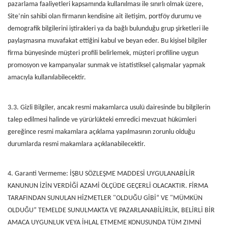
pazarlama faaliyetleri kapsamında kullanılması ile sınırlı olmak üzere,
Site’nin sahibi olan firmanın kendisine ait iletişim, portföy durumu ve
demografik bilgilerini iştirakleri ya da bağlı bulunduğu grup şirketleri ile
paylaşmasına muvafakat ettiğini kabul ve beyan eder. Bu kişisel bilgiler
firma bünyesinde müşteri profili belirlemek, müşteri profiline uygun
promosyon ve kampanyalar sunmak ve istatistiksel çalışmalar yapmak
amacıyla kullanılabilecektir.
3.3. Gizli Bilgiler, ancak resmi makamlarca usulü dairesinde bu bilgilerin
talep edilmesi halinde ve yürürlükteki emredici mevzuat hükümleri
gereğince resmi makamlara açıklama yapılmasının zorunlu olduğu
durumlarda resmi makamlara açıklanabilecektir.
4. Garanti Vermeme: İŞBU SÖZLEŞME MADDESİ UYGULANABİLİR
KANUNUN İZİN VERDİĞİ AZAMİ ÖLÇÜDE GEÇERLİ OLACAKTIR. FİRMA
TARAFINDAN SUNULAN HİZMETLER "OLDUĞU GİBİ” VE "MÜMKÜN
OLDUĞU” TEMELDE SUNULMAKTA VE PAZARLANABİLİRLİK, BELİRLİ BİR
AMACA UYGUNLUK VEYA İHLAL ETMEME KONUSUNDA TÜM ZIMNİ