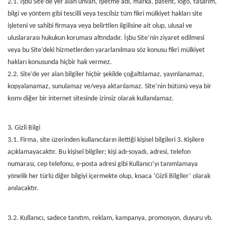
2.1. İşbu Site’de yer alan ünvan, işletme adı, marka, patent, logo, tasarım,
bilgi ve yöntem gibi tescilli veya tescilsiz tüm fikri mülkiyet hakları site
işleteni ve sahibi firmaya veya belirtilen ilgilisine ait olup, ulusal ve
uluslararası hukukun koruması altındadır. İşbu Site’nin ziyaret edilmesi
veya bu Site’deki hizmetlerden yararlanılması söz konusu fikri mülkiyet
hakları konusunda hiçbir hak vermez.
2.2. Site’de yer alan bilgiler hiçbir şekilde çoğaltılamaz, yayınlanamaz,
kopyalanamaz, sunulamaz ve/veya aktarılamaz. Site’nin bütünü veya bir
kısmı diğer bir internet sitesinde izinsiz olarak kullanılamaz.
3. Gizli Bilgi
3.1. Firma, site üzerinden kullanıcıların ilettiği kişisel bilgileri 3. Kişilere
açıklamayacaktır. Bu kişisel bilgiler; kişi adı-soyadı, adresi, telefon
numarası, cep telefonu, e-posta adresi gibi Kullanıcı’yı tanımlamaya
yönelik her türlü diğer bilgiyi içermekte olup, kısaca ‘Gizli Bilgiler’ olarak
anılacaktır.
3.2. Kullanıcı, sadece tanıtım, reklam, kampanya, promosyon, duyuru vb.