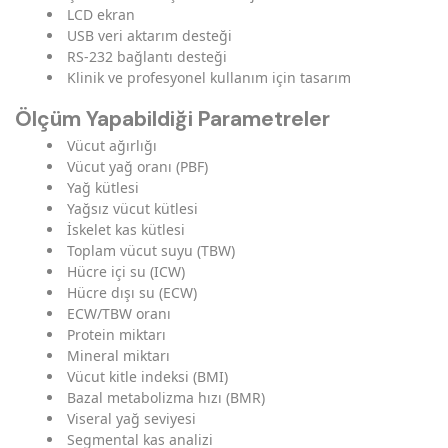
LCD ekran
USB veri aktarım desteği
RS-232 bağlantı desteği
Klinik ve profesyonel kullanım için tasarım
Ölçüm Yapabildiği Parametreler
Vücut ağırlığı
Vücut yağ oranı (PBF)
Yağ kütlesi
Yağsız vücut kütlesi
İskelet kas kütlesi
Toplam vücut suyu (TBW)
Hücre içi su (ICW)
Hücre dışı su (ECW)
ECW/TBW oranı
Protein miktarı
Mineral miktarı
Vücut kitle indeksi (BMI)
Bazal metabolizma hızı (BMR)
Viseral yağ seviyesi
Segmental kas analizi