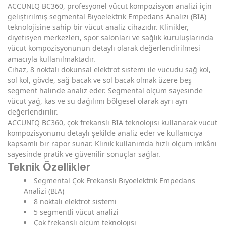
ACCUNIQ BC360, profesyonel vücut kompozisyon analizi için
geliştirilmiş segmental Biyoelektrik Empedans Analizi (BIA)
teknolojisine sahip bir vücut analiz cihazıdır. Klinikler,
diyetisyen merkezleri, spor salonları ve sağlık kuruluşlarında
vücut kompozisyonunun detaylı olarak değerlendirilmesi
amacıyla kullanılmaktadır.
Cihaz, 8 noktalı dokunsal elektrot sistemi ile vücudu sağ kol,
sol kol, gövde, sağ bacak ve sol bacak olmak üzere beş
segment halinde analiz eder. Segmental ölçüm sayesinde
vücut yağ, kas ve su dağılımı bölgesel olarak ayrı ayrı
değerlendirilir.
ACCUNIQ BC360, çok frekanslı BIA teknolojisi kullanarak vücut
kompozisyonunu detaylı şekilde analiz eder ve kullanıcıya
kapsamlı bir rapor sunar. Klinik kullanımda hızlı ölçüm imkânı
sayesinde pratik ve güvenilir sonuçlar sağlar.
Teknik Özellikler
Segmental Çok Frekanslı Biyoelektrik Empedans
Analizi (BIA)
8 noktalı elektrot sistemi
5 segmentli vücut analizi
Çok frekanslı ölçüm teknolojisi