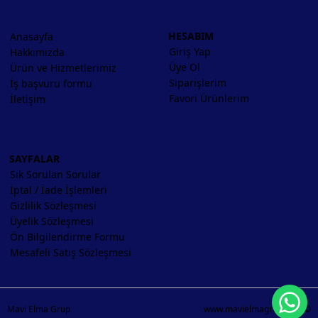
HESABIM
Anasayfa
Giriş Yap
Hakkımızda
Üye Ol
Ürün ve Hizmetlerimiz
Siparişlerim
İş başvuru formu
Favori Ürünlerim
İletişim
SAYFALAR
Sık Sorulan Sorular
İptal / İade İşlemleri
Gizlilik Sözleşmesi
Üyelik Sözleşmesi
Ön Bilgilendirme Formu
Mesafeli Satış Sözleşmesi
Wh
Mavi Elma Grup
www.mavielmagrup.com ©