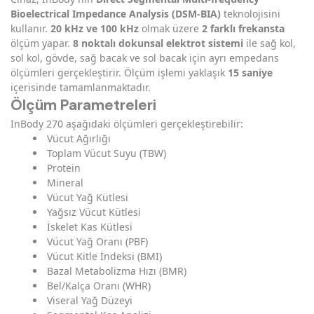
Bioelectrical Impedance Analysis (DSM-BIA)
teknolojisini
kullanır.
20 kHz ve 100 kHz
olmak üzere
2 farklı frekansta
ölçüm yapar.
8 noktalı dokunsal elektrot sistemi
ile sağ kol,
sol kol, gövde, sağ bacak ve sol bacak için ayrı empedans
ölçümleri gerçekleştirir. Ölçüm işlemi yaklaşık
15 saniye
içerisinde tamamlanmaktadır.
Ölçüm Parametreleri
InBody 270 aşağıdaki ölçümleri gerçekleştirebilir:
Vücut Ağırlığı
Toplam Vücut Suyu (TBW)
Protein
Mineral
Vücut Yağ Kütlesi
Yağsız Vücut Kütlesi
İskelet Kas Kütlesi
Vücut Yağ Oranı (PBF)
Vücut Kitle İndeksi (BMI)
Bazal Metabolizma Hızı (BMR)
Bel/Kalça Oranı (WHR)
Viseral Yağ Düzeyi