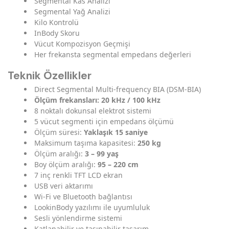
Segmental Kas Analizi
Segmental Yağ Analizi
Kilo Kontrolü
InBody Skoru
Vücut Kompozisyon Geçmişi
Her frekansta segmental empedans değerleri
Teknik Özellikler
Direct Segmental Multi-frequency BIA (DSM-BIA)
Ölçüm frekansları: 20 kHz / 100 kHz
8 noktalı dokunsal elektrot sistemi
5 vücut segmenti için empedans ölçümü
Ölçüm süresi:
Yaklaşık 15 saniye
Maksimum taşıma kapasitesi:
250 kg
Ölçüm aralığı:
3 – 99 yaş
Boy ölçüm aralığı:
95 – 220 cm
7 inç renkli TFT LCD ekran
USB veri aktarımı
Wi-Fi ve Bluetooth bağlantısı
LookinBody yazılımı ile uyumluluk
Sesli yönlendirme sistemi
Katlanabilir ve taşınabilir tasarım