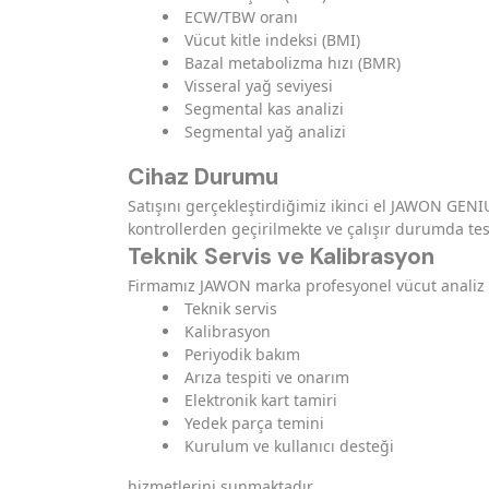
ECW/TBW oranı
Vücut kitle indeksi (BMI)
Bazal metabolizma hızı (BMR)
Visseral yağ seviyesi
Segmental kas analizi
Segmental yağ analizi
Cihaz Durumu
Satışını gerçekleştirdiğimiz ikinci el JAWON GENI
kontrollerden geçirilmekte ve çalışır durumda tes
Teknik Servis ve Kalibrasyon
Firmamız JAWON marka profesyonel vücut analiz ci
Teknik servis
Kalibrasyon
Periyodik bakım
Arıza tespiti ve onarım
Elektronik kart tamiri
Yedek parça temini
Kurulum ve kullanıcı desteği
hizmetlerini sunmaktadır.