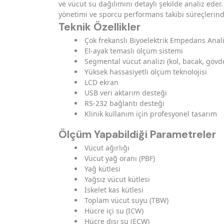
ve vücut su dağılımını detaylı şekilde analiz eder.
yönetimi ve sporcu performans takibi süreçlerind
Teknik Özellikler
Çok frekanslı Biyoelektrik Empedans Anali
El-ayak temaslı ölçüm sistemi
Segmental vücut analizi (kol, bacak, gövd
Yüksek hassasiyetli ölçüm teknolojisi
LCD ekran
USB veri aktarım desteği
RS-232 bağlantı desteği
Klinik kullanım için profesyonel tasarım
Ölçüm Yapabildiği Parametreler
Vücut ağırlığı
Vücut yağ oranı (PBF)
Yağ kütlesi
Yağsız vücut kütlesi
İskelet kas kütlesi
Toplam vücut suyu (TBW)
Hücre içi su (ICW)
Hücre dışı su (ECW)