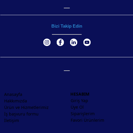
Bizi Takip Edin
HESABIM
Anasayfa
Giriş Yap
Hakkımızda
Üye Ol
Ürün ve Hizmetlerimiz
Siparişlerim
İş başvuru formu
Favori Ürünlerim
İletişim