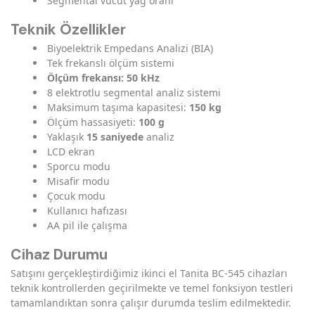
Segmental vücut yağ oranı
Teknik Özellikler
Biyoelektrik Empedans Analizi (BIA)
Tek frekanslı ölçüm sistemi
Ölçüm frekansı: 50 kHz
8 elektrotlu segmental analiz sistemi
Maksimum taşıma kapasitesi:
150 kg
Ölçüm hassasiyeti:
100 g
Yaklaşık
15 saniyede
analiz
LCD ekran
Sporcu modu
Misafir modu
Çocuk modu
Kullanıcı hafızası
AA pil ile çalışma
Cihaz Durumu
Satışını gerçekleştirdiğimiz ikinci el Tanita BC-545 cihazları
teknik kontrollerden geçirilmekte ve temel fonksiyon testleri
tamamlandıktan sonra çalışır durumda teslim edilmektedir.