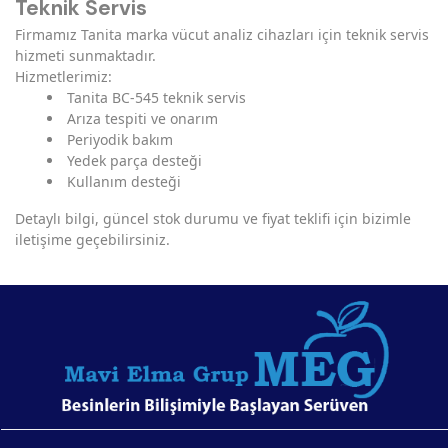
Teknik Servis
Firmamız Tanita marka vücut analiz cihazları için teknik servis
hizmeti sunmaktadır.
Hizmetlerimiz:
Tanita BC-545 teknik servis
Arıza tespiti ve onarım
Periyodik bakım
Yedek parça desteği
Kullanım desteği
Detaylı bilgi, güncel stok durumu ve fiyat teklifi için bizimle
iletişime geçebilirsiniz.