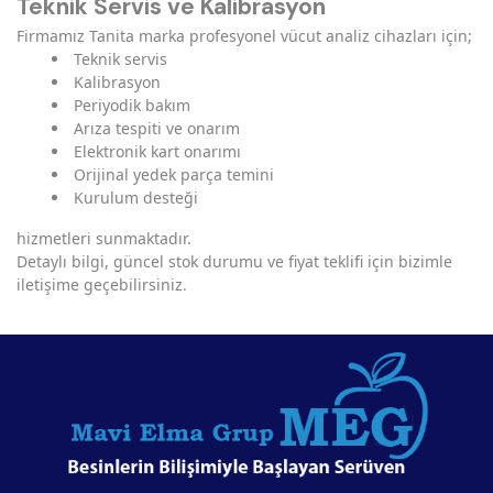
Teknik Servis ve Kalibrasyon
Firmamız Tanita marka profesyonel vücut analiz cihazları için;
Teknik servis
Kalibrasyon
Periyodik bakım
Arıza tespiti ve onarım
Elektronik kart onarımı
Orijinal yedek parça temini
Kurulum desteği
hizmetleri sunmaktadır.
Detaylı bilgi, güncel stok durumu ve fiyat teklifi için bizimle
iletişime geçebilirsiniz.