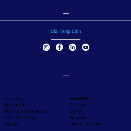
Bizi Takip Edin
HESABIM
Anasayfa
Giriş Yap
Hakkımızda
Üye Ol
Ürün ve Hizmetlerimiz
Siparişlerim
İş başvuru formu
Favori Ürünlerim
İletişim