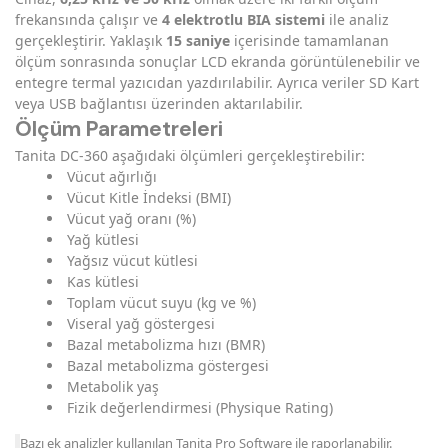
frekansında çalışır ve
4 elektrotlu BIA sistemi
ile analiz
gerçekleştirir. Yaklaşık
15 saniye
içerisinde tamamlanan
ölçüm sonrasında sonuçlar LCD ekranda görüntülenebilir ve
entegre termal yazıcıdan yazdırılabilir. Ayrıca veriler SD Kart
veya USB bağlantısı üzerinden aktarılabilir.
Ölçüm Parametreleri
Tanita DC-360 aşağıdaki ölçümleri gerçekleştirebilir:
Vücut ağırlığı
Vücut Kitle İndeksi (BMI)
Vücut yağ oranı (%)
Yağ kütlesi
Yağsız vücut kütlesi
Kas kütlesi
Toplam vücut suyu (kg ve %)
Viseral yağ göstergesi
Bazal metabolizma hızı (BMR)
Bazal metabolizma göstergesi
Metabolik yaş
Fizik değerlendirmesi (Physique Rating)
Bazı ek analizler kullanılan Tanita Pro Software ile raporlanabilir.