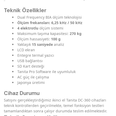
Teknik Özellikler
Dual Frequency BIA ölçüm teknolojisi
Ölçüm frekansları: 6,25 kHz / 50 kHz
4 elektrotlu
ölçüm sistemi
Maksimum taşıma kapasitesi:
270 kg
Ölçüm hassasiyeti:
100 g
Yaklaşık
15 saniyede
analiz
LCD ekran
Entegre termal yazıcı
USB bağlantısı
SD Kart desteği
Tanita Pro Software ile uyumluluk
AC güç ile çalışma
Japonya üretimi
Cihaz Durumu
Satışını gerçekleştirdiğimiz ikinci el Tanita DC-360 cihazları
teknik kontrollerden geçirilmekte, temel fonksiyon testleri
tamamlandıktan sonra çalışır durumda teslim edilmektedir.