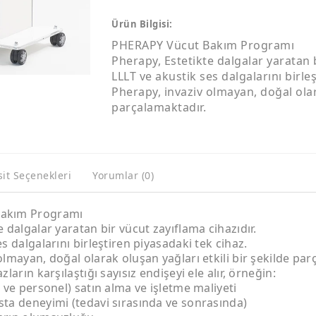
Ürün Bilgisi:
PHERAPY Vücut Bakım Programı
Pherapy, Estetikte dalgalar yaratan b
LLLT ve akustik ses dalgalarını birle
Pherapy, invaziv olmayan, doğal olara
parçalamaktadır.
sit Seçenekleri
Yorumlar (0)
akım Programı
e dalgalar yaratan bir vücut zayıflama cihazıdır.
s dalgalarını birleştiren piyasadaki tek cihaz.
olmayan, doğal olarak oluşan yağları etkili bir şekilde par
zların karşılaştığı sayısız endişeyi ele alır, örneğin:
l ve personel) satın alma ve işletme maliyeti
ta deneyimi (tedavi sırasında ve sonrasında)