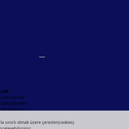
ALAR
rulan Sorular
/ İade İşlemleri
ik Sözleşmesi
k Sözleşmesi
lgilendirme Formu
la sınırlı olmak üzere çerezler(cookies)
li Satış Sözleşmesi
nceleyebilirsiniz.