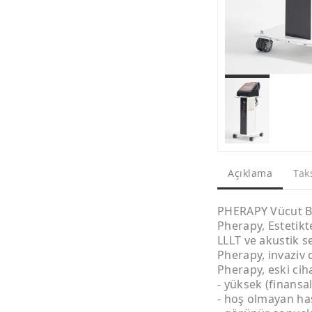
Açıklama
Tak
PHERAPY Vücut B
Pherapy, Estetikt
LLLT ve akustik se
Pherapy, invaziv 
Pherapy, eski ciha
- yüksek (finansa
- hoş olmayan has