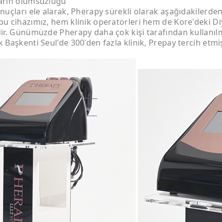
arın olumsuzluğu
nuçları ele alarak, Pherapy sürekli olarak aşağıdakilerden 
u cihazımız, hem klinik operatörleri hem de Kore'deki Diy
dir. Günümüzde Pherapy daha çok kişi tarafından kullanıl
 Başkenti Seul'de 300'den fazla klinik, Prepay tercih etmiş