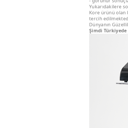
- görünür sonuçl
Yukarıdakilere so
Kore ürünü olan b
tercih edilmekte
Dünyanın Güzellik
Şimdi Türkiyede