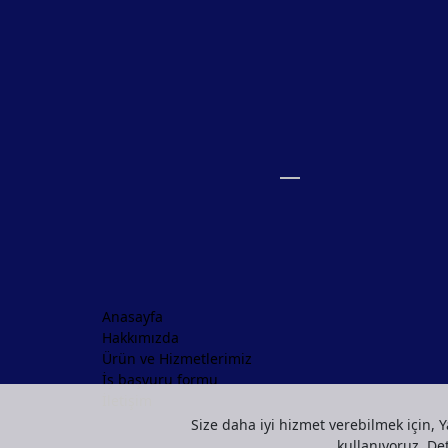
Anasayfa
Hakkımızda
Ürün ve Hizmetlerimiz
İş başvuru formu
İletişim
Size daha iyi hizmet verebilmek için, Y
kullanıyoruz. Deta