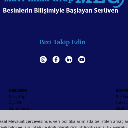
Bizi Takip Edin
HESABIM
SAYF
Giriş Yap
Sık So
Üye Ol
İptal 
Siparişlerim
Gizlil
Favori Ürünlerim
Üyeli
Ön Bi
asal Mevzuat çerçevesinde, veri politikalarımızda belirtilen amaçlar
Mesafe
ylı bilgi ve izin iptali ile ilgili olarak
Gizlilik Politikamızı
tıklayarak i