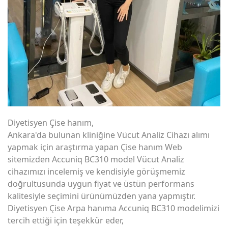
Diyetisyen Çise hanım,
Ankara'da bulunan kliniğine Vücut Analiz Cihazı alımı
yapmak için araştırma yapan Çise hanım Web
sitemizden Accuniq BC310 model Vücut Analiz
cihazımızı incelemiş ve kendisiyle görüşmemiz
doğrultusunda uygun fiyat ve üstün performans
kalitesiyle seçimini ürünümüzden yana yapmıştır.
Diyetisyen Çise Arpa hanıma Accuniq BC310 modelimizi
tercih ettiği için teşekkür eder,