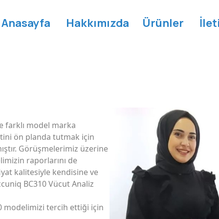
Anasayfa
Hakkımızda
Ürünler
İle
yle farklı model marka
ini ön planda tutmak için
ıştır. Görüşmelerimiz üzerine
imizin raporlarını de
at kalitesiyle kendisine ve
ccuniq BC310 Vücut Analiz
modelimizi tercih ettiği için