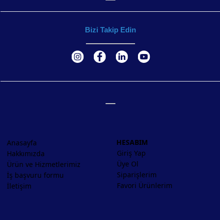
Bizi Takip Edin
HESABIM
Anasayfa
Giriş Yap
Hakkımızda
Üye Ol
Ürün ve Hizmetlerimiz
Siparişlerim
İş başvuru formu
Favori Ürünlerim
İletişim