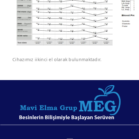
Cihazımız iikinci el olarak bulunmaktadır.