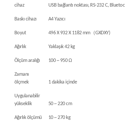
cihaz
USB bağlantı noktası, RS-232 C, Bluetooth
Baskı cihazı
A4 Yazıcı
Boyut
496 X 932 X 1182 mm
（
GXDXY)
Ağırlık
Yaklaşık 42 kg
Ölçüm aralığı
100 ~ 950 Ω
Zamanı
ölçmek
1 dakika içinde
Uygulanabilir
yükseklik
50 ~ 220 cm
Ağırlık ölçümü
10 ~ 270 kg