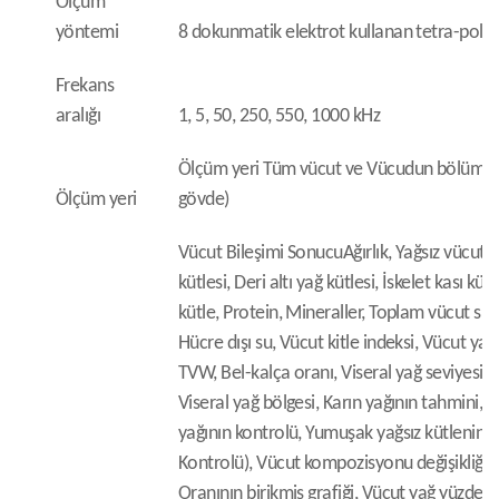
Ölçüm
yöntemi
8 dokunmatik elektrot kullanan tetra-polar
Frekans
aralığı
1, 5, 50, 250, 550, 1000 kHz
Ölçüm yeri Tüm vücut ve Vücudun bölümleri 
Ölçüm yeri
gövde)
Vücut Bileşimi Sonucu
Ağırlık, Yağsız vücut 
kütlesi, Deri altı yağ kütlesi, İskelet kası kü
kütle, Protein, Mineraller, Toplam vücut suyu
Hücre dışı su, Vücut kitle indeksi, Vücut ya
TVW, Bel-kalça oranı, Viseral yağ seviyesi, V
Viseral yağ bölgesi, Karın yağının tahmini, 
yağının kontrolü, Yumuşak yağsız kütlenin k
Kontrolü), Vücut kompozisyonu değişikliğ
Oranının birikmiş grafiği, Vücut yağ yüzdes