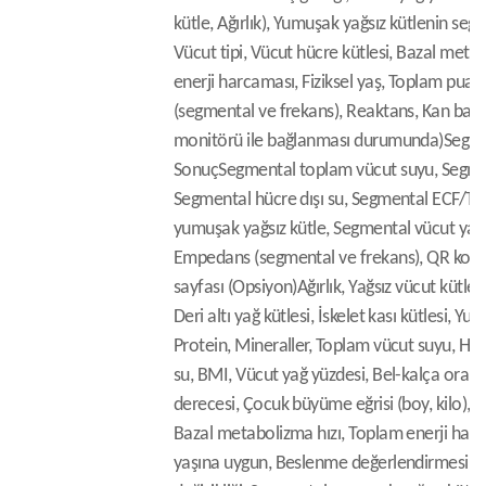
kütle, Ağırlık), Yumuşak yağsız kütlenin segme
Vücut tipi, Vücut hücre kütlesi, Bazal meta
enerji harcaması, Fiziksel yaş, Toplam pua
(segmental ve frekans), Reaktans, Kan basın
monitörü ile bağlanması durumunda)
Segme
Sonuç
Segmental toplam vücut suyu, Segmen
Segmental hücre dışı su, Segmental ECF/TB
yumuşak yağsız kütle, Segmental vücut yağı 
Empedans (segmental ve frekans), QR kod
sayfası (Opsiyon)
Ağırlık, Yağsız vücut kütles
Deri altı yağ kütlesi, İskelet kası kütlesi, Yu
Protein, Mineraller, Toplam vücut suyu, Hücr
su, BMI, Vücut yağ yüzdesi, Bel-kalça oranı,
derecesi, Çocuk büyüme eğrisi (boy, kilo), V
Bazal metabolizma hızı, Toplam enerji har
yaşına uygun, Beslenme değerlendirmesi,