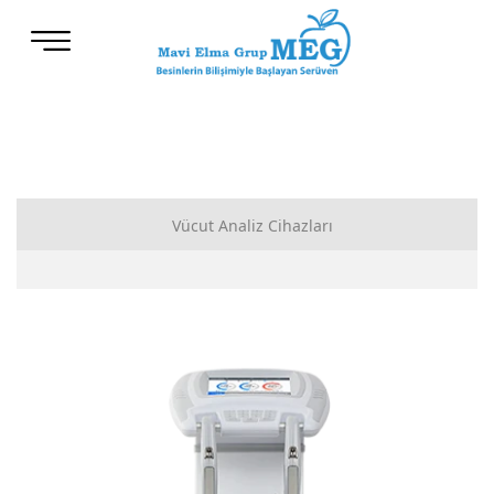
Vücut Analiz Cihazları
Accuniq Vücut Analiz Cihazları
D-asist Danışan Takip
Klinik Aksesuarlar
FitMao Vücut Analiz Cihazları
BİABODY Vücut Analiz Cihazları