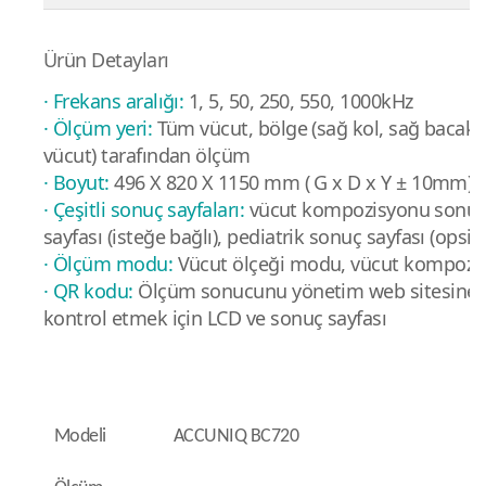
Ürün Detayları
· Frekans aralığı:
1, 5, 50, 250, 550, 1000kHz
· Ölçüm yeri:
Tüm vücut, bölge (sağ kol, sağ bacak, s
vücut) tarafından ölçüm
· Boyut:
496 X 820 X 1150 mm ( G x D x Y ± 10mm)
· Çeşitli sonuç sayfaları:
vücut kompozisyonu sonuç 
sayfası (isteğe bağlı), pediatrik sonuç sayfası (opsiy
· Ölçüm modu:
Vücut ölçeği modu, vücut kompoz
· QR kodu:
Ölçüm sonucunu yönetim web sitesine
kontrol etmek için LCD ve sonuç sayfası
Modeli
ACCUNIQ BC720