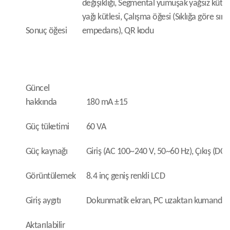
değişikliği, Segmental yumuşak yağsız kütl
yağı kütlesi, Çalışma öğesi (Sıklığa göre sın
Sonuç öğesi
empedans), QR kodu
Güncel
hakkında
180 mA ±15
Güç tüketimi
60 VA
Güç kaynağı
Giriş (AC 100~240 V, 50~60 Hz), Çıkış (DC 
Görüntülemek
8.4 inç geniş renkli LCD
Giriş aygıtı
Dokunmatik ekran, PC uzaktan kumandas
Aktarılabilir