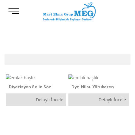
Diyetisyenler
Hastaneler
Diyetisyen Selin Söz
Dyt. Nilsu Yörükeren
Hekimler
Yemek Firmaları
Detaylı İncele
Detaylı İncele
Kamu Kurumları
Oteller
Üniversiteler