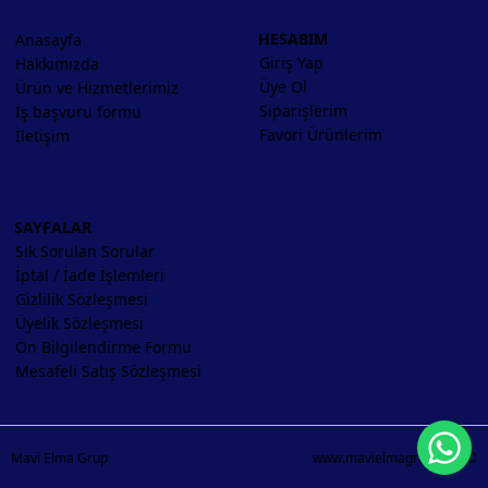
HESABIM
Anasayfa
Giriş Yap
Hakkımızda
Üye Ol
Ürün ve Hizmetlerimiz
Siparişlerim
İş başvuru formu
Favori Ürünlerim
İletişim
SAYFALAR
Sık Sorulan Sorular
İptal / İade İşlemleri
Gizlilik Sözleşmesi
Üyelik Sözleşmesi
Ön Bilgilendirme Formu
Mesafeli Satış Sözleşmesi
Wh
Mavi Elma Grup
www.mavielmagrup.com ©